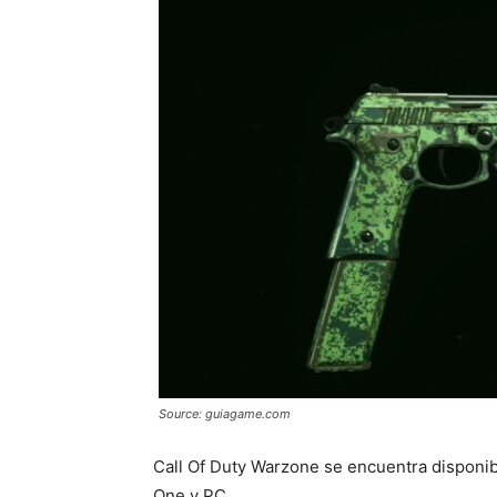
Source: guiagame.com
Call Of Duty Warzone se encuentra disponibl
One y PC.