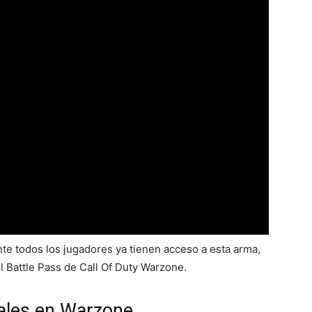
ente todos los jugadores ya tienen acceso a esta arma,
el Battle Pass de Call Of Duty Warzone.
uales en Warzone