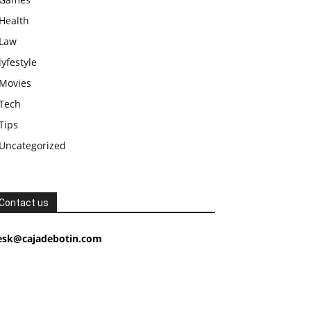
Health
Law
lyfestyle
Movies
Tech
Tips
Uncategorized
Contact us
esk@cajadebotin.com