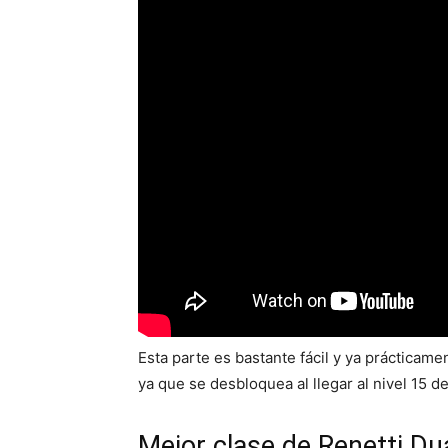
Esta parte es bastante fácil y ya prácticam
ya que se desbloquea al llegar al nivel 15 d
Mejor clase de Renetti D