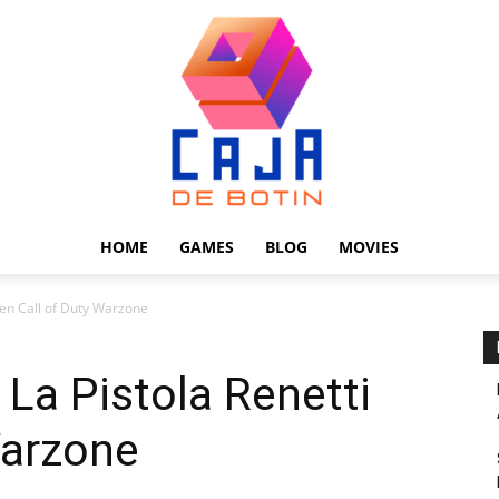
HOME
GAMES
BLOG
MOVIES
Caja
 en Call of Duty Warzone
 La Pistola Renetti
Warzone
de