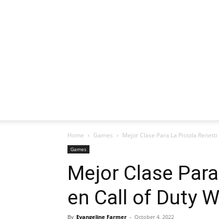
Home
Games
Mejor Clase Para La Pistola Renetti
Games
Mejor Clase Para
en Call of Duty 
By
Evangeline Farmer
-
October 4, 2022