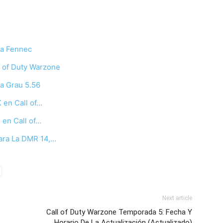
La Fennec
l of Duty Warzone
La Grau 5.56
 en Call of…
 en Call of…
ara La DMR 14,…
Next article
e
Call of Duty Warzone Temporada 5: Fecha Y
Horario De La Actualización (Actualizado)