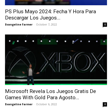
PS Plus Mayo 2024: Fecha Y Hora Para
Descargar Los Juegos...
Evangeline Farmer
-
October 7, 2022
0
Microsoft Revela Los Juegos Gratis De
Games With Gold Para Agosto...
Evangeline Farmer
-
October 6, 2022
0