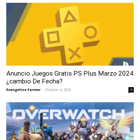
Anuncio Juegos Gratis PS Plus Marzo 2024
¿cambio De Fecha?
Evangeline Farmer
-
October 6, 2022
0