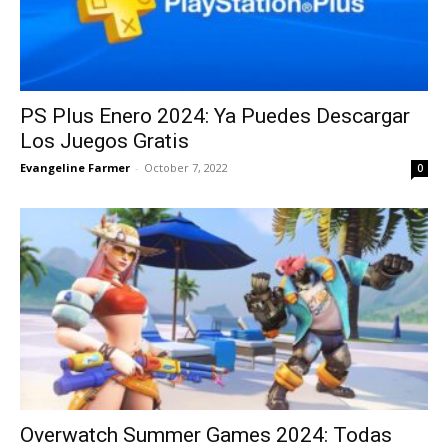
PS Plus Enero 2024: Ya Puedes Descargar
Los Juegos Gratis
Evangeline Farmer
-
October 7, 2022
0
Overwatch Summer Games 2024: Todas