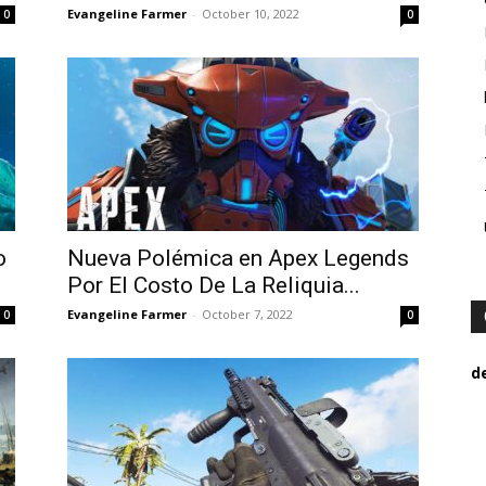
Evangeline Farmer
-
October 10, 2022
0
0
o
Nueva Polémica en Apex Legends
Por El Costo De La Reliquia...
Evangeline Farmer
-
October 7, 2022
0
0
d