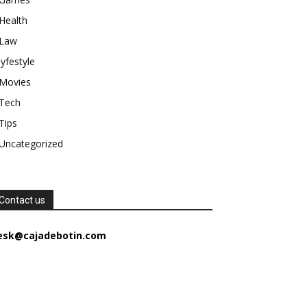
Health
Law
lyfestyle
Movies
Tech
Tips
Uncategorized
Contact us
esk@cajadebotin.com