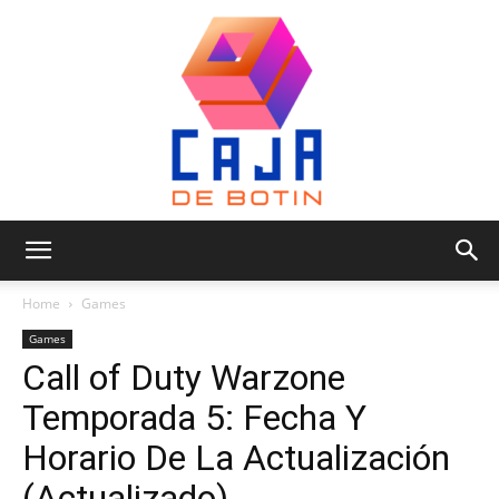
Caja
Home
Games
Games
Call of Duty Warzone
de
Temporada 5: Fecha Y
Horario De La Actualización
Botin
(Actualizado)