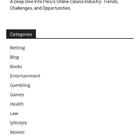
A Deep Dive Into Peru’s Online Casino Industry: Trends,
Challenges, and Opportunities
Categories
Betting
Blog
Books
Entertainment
Gambling
Games
Health
Law
lyfestyle
Movies