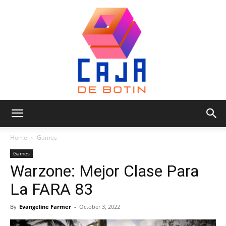
Caja
Home
Games
Games
Warzone: Mejor Clase Para
de
La FARA 83
By
Evangeline Farmer
-
October 3, 2022
Botin