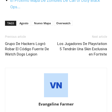
El Próximo Mapa De Zombies De Call of Duty Black
Ops…
TAGS
Agosto
Nuevo Mapa
Overwatch
Previous article
Next article
Grupo De Hackers Logró
Los Jugadores De Playstation
Robar El Código Fuente De
5 Tendrán Una Skin Exclusiva
Watch Dogs Legion
en Fortnite
Evangeline Farmer