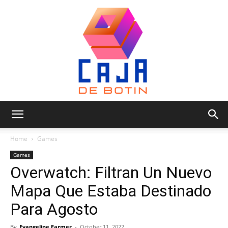
Caja
Home
Games
Games
Overwatch: Filtran Un Nuevo
de
Mapa Que Estaba Destinado
Para Agosto
Botin
By
Evangeline Farmer
-
October 11, 2022