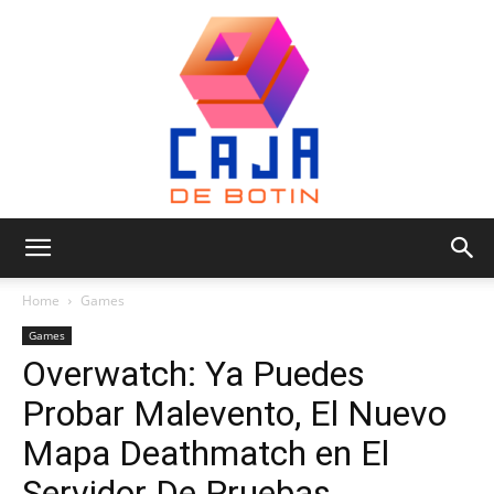
Caja
Home
Games
Games
Overwatch: Ya Puedes
de
Probar Malevento, El Nuevo
Mapa Deathmatch en El
Botin
Servidor De Pruebas