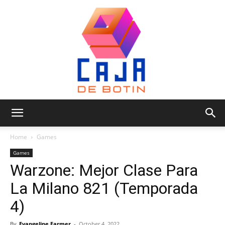
Caja
Home
Games
Games
Warzone: Mejor Clase Para
de
La Milano 821 (Temporada
4)
Botin
By
Evangeline Farmer
-
October 4, 2022